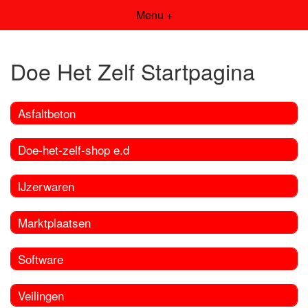
Menu +
Doe Het Zelf Startpagina
Asfaltbeton
Doe-het-zelf-shop e.d
IJzerwaren
Marktplaatsen
Software
Veilingen